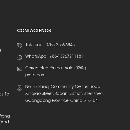
CONTÁCTENOS
Teléfono :
0755-23596843
g
WhatsApp :
+86-13267211181
Correo electrónico :
sales02@gt-
proto.com
No.18, Shaqi Community Center Road,
Xinqiao Street, Baoan District, Shenzhen,
es To
Guangdong Province, China 518104
Wrong
(And