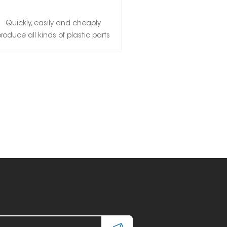
Quickly, easily and cheaply
roduce all kinds of plastic parts
and paraffin models