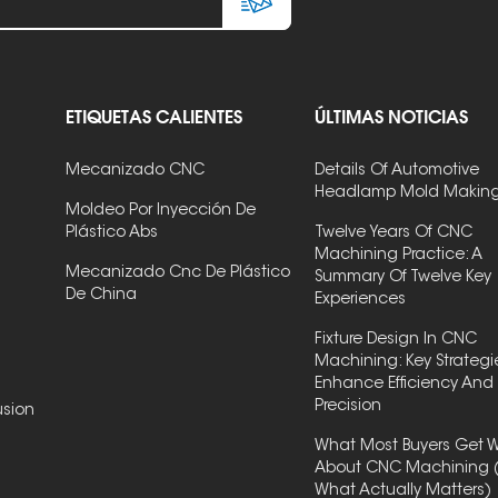
ETIQUETAS CALIENTES
ÚLTIMAS NOTICIAS
Mecanizado CNC
Details Of Automotive
Headlamp Mold Makin
Moldeo Por Inyección De
Plástico Abs
Twelve Years Of CNC
Machining Practice: A
Mecanizado Cnc De Plástico
Summary Of Twelve Key
De China
Experiences
Fixture Design In CNC
Machining: Key Strategi
Enhance Efficiency And
Precision
usion
What Most Buyers Get 
About CNC Machining 
What Actually Matters)