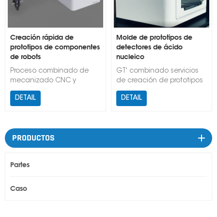
Creación rápida de
Molde de prototipos de
prototipos de componentes
detectores de ácido
de robots
nucleico
Proceso combinado de
GT' combinado servicios
mecanizado CNC y
de creación de prototipos
moldeo por inyección de
de moldeo por inyección y
DETAIL
DETAIL
GT para ayudar a los
la solución de producción
clientes a completar su
ahorra meses de
concepto de diseño de
desarrollo de productos y
robot
el 20% del costo de
PRODUCTOS
producción para la
biología de Waqu.
Partes
Caso